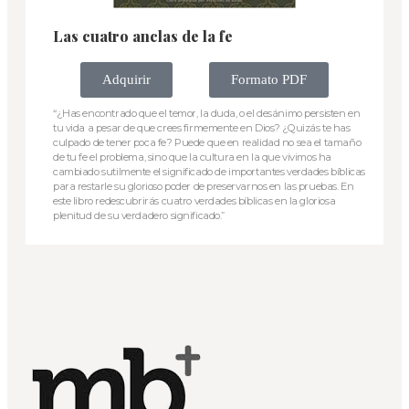
Las cuatro anclas de la fe
Adquirir
Formato PDF
“¿Has encontrado que el temor, la duda, o el desánimo persisten en
tu vida a pesar de que crees firmemente en Dios? ¿Quizás te has
culpado de tener poca fe? Puede que en realidad no sea el tamaño
de tu fe el problema, sino que la cultura en la que vivimos ha
cambiado sutilmente el significado de importantes verdades bíblicas
para restarle su glorioso poder de preservarnos en las pruebas. En
este libro redescubrirás cuatro verdades bíblicas en la gloriosa
plenitud de su verdadero significado.”