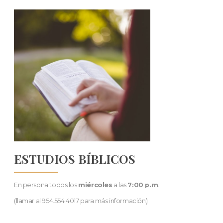
ESTUDIOS BÍBLICOS
En persona todos los
miércoles
a las
7:00 p.m
.
(llamar al 954.554.4017 para más información)