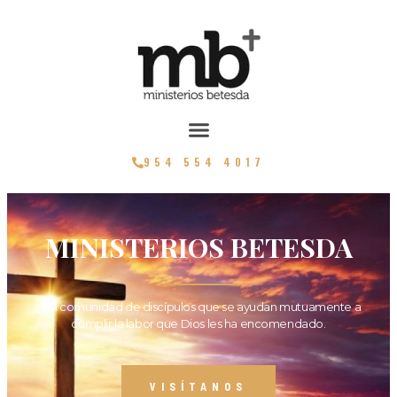
954 554 4017
MINISTERIOS BETESDA
Una comunidad de discípulos que se ayudan mutuamente a
cumplir la labor que Dios les ha encomendado.
VISÍTANOS