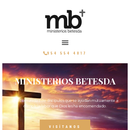
954 554 4017
MINISTERIOS BETESDA
Una comunidad de discípulos que se ayudan mutuamente a
cumplir la labor que Dios les ha encomendado.
VISÍTANOS