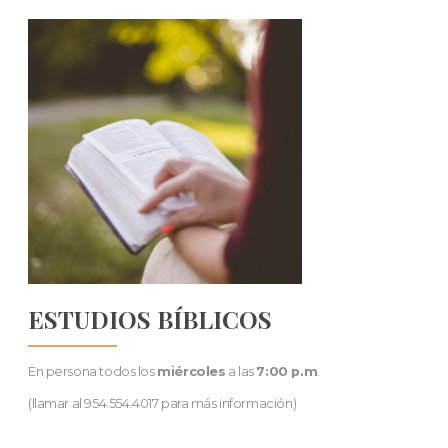
ESTUDIOS BÍBLICOS
En persona todos los
miércoles
a las
7:00 p.m
.
(llamar al 954.554.4017 para más información)