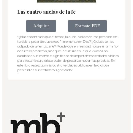
Las cuatro anclas de la fe
Adquirir
Formato PDF
“¿Has encontrado que el temor, la duda, o el desánimo persisten en
tu vida a pesar de que crees firmemente en Dios? ¿Quizás te has
culpado de tener poca fe? Puede que en realidad no sea el tamaño
de tu fe el problema, sino que la cultura en la que vivimos ha
cambiado sutilmente el significado de importantes verdades bíblicas
para restarle su glorioso poder de preservarnos en las pruebas. En
este libro redescubrirás cuatro verdades bíblicas en la gloriosa
plenitud de su verdadero significado.”