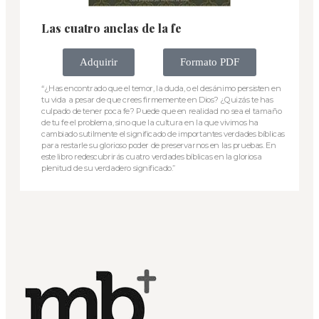
Las cuatro anclas de la fe
Adquirir
Formato PDF
“¿Has encontrado que el temor, la duda, o el desánimo persisten en
tu vida a pesar de que crees firmemente en Dios? ¿Quizás te has
culpado de tener poca fe? Puede que en realidad no sea el tamaño
de tu fe el problema, sino que la cultura en la que vivimos ha
cambiado sutilmente el significado de importantes verdades bíblicas
para restarle su glorioso poder de preservarnos en las pruebas. En
este libro redescubrirás cuatro verdades bíblicas en la gloriosa
plenitud de su verdadero significado.”