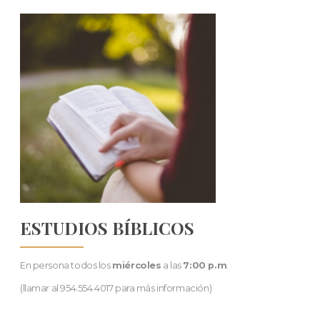
ESTUDIOS BÍBLICOS
En persona todos los
miércoles
a las
7:00 p.m
.
(llamar al 954.554.4017 para más información)