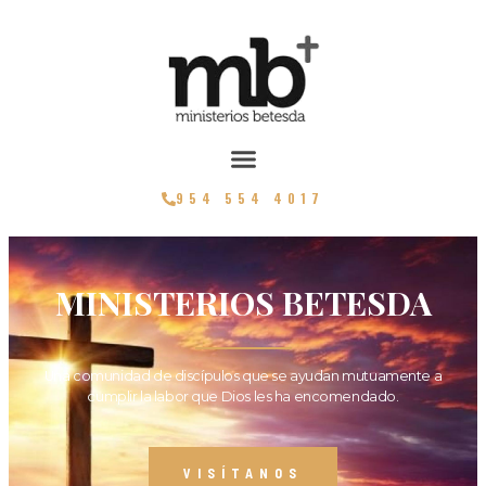
954 554 4017
MINISTERIOS BETESDA
Una comunidad de discípulos que se ayudan mutuamente a
cumplir la labor que Dios les ha encomendado.
VISÍTANOS