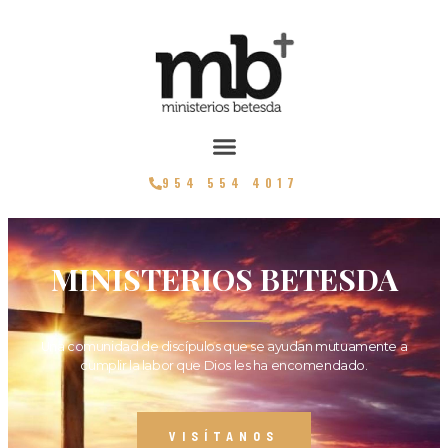
954 554 4017
MINISTERIOS BETESDA
Una comunidad de discípulos que se ayudan mutuamente a
cumplir la labor que Dios les ha encomendado.
VISÍTANOS