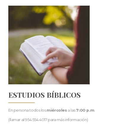
ESTUDIOS BÍBLICOS
En persona todos los
miércoles
a las
7:00 p.m
.
(llamar al 954.554.4017 para más información)