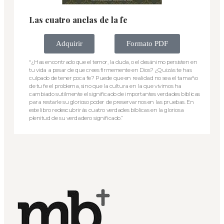
Las cuatro anclas de la fe
Adquirir
Formato PDF
“¿Has encontrado que el temor, la duda, o el desánimo persisten en
tu vida a pesar de que crees firmemente en Dios? ¿Quizás te has
culpado de tener poca fe? Puede que en realidad no sea el tamaño
de tu fe el problema, sino que la cultura en la que vivimos ha
cambiado sutilmente el significado de importantes verdades bíblicas
para restarle su glorioso poder de preservarnos en las pruebas. En
este libro redescubrirás cuatro verdades bíblicas en la gloriosa
plenitud de su verdadero significado.”