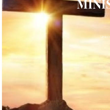
MINI
Una c