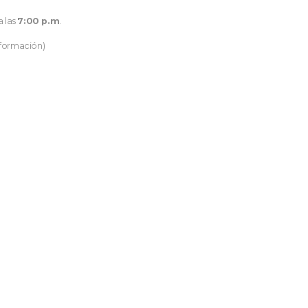
a las
7:00 p.m
.
nformación)