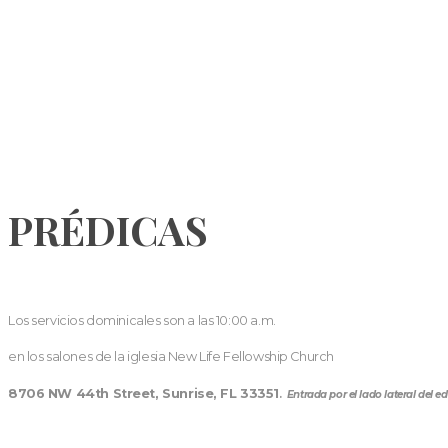
PRÉDICAS
Los servicios dominicales son a las 10:00 a.m.
en los salones de la iglesia New Life Fellowship Church
8706 NW 44th Street, Sunrise, FL 33351
.
Entrada por el lado lateral del edi