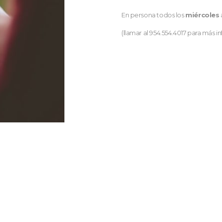
En persona todos los
miércoles
(llamar al 954.554.4017 para más i