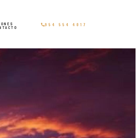
IONES
954 554 4017
NTACTO