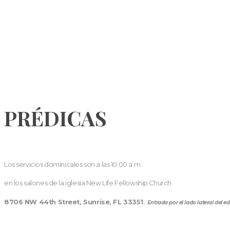
PRÉDICAS
Los servicios dominicales son a las 10:00 a.m.
en los salones de la iglesia New Life Fellowship Church
8706 NW 44th Street, Sunrise, FL 33351
.
Entrada por el lado lateral del edi