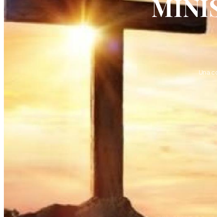
MINI
Una c