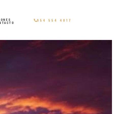
IONES
954 554 4017
NTACTO