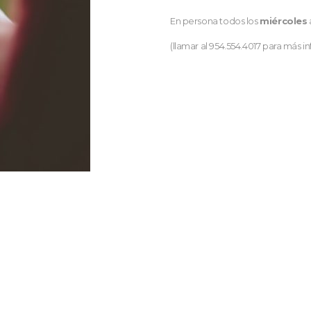
En persona todos los
miércoles
(llamar al 954.554.4017 para más i