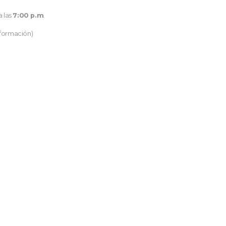
a las
7:00 p.m
.
nformación)