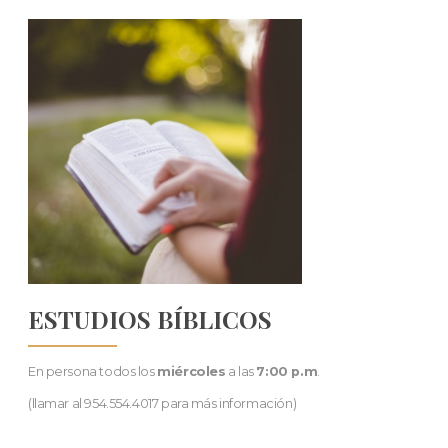
ESTUDIOS BÍBLICOS
En persona todos los
miércoles
a las
7:00 p.m
.
(llamar al 954.554.4017 para más información)