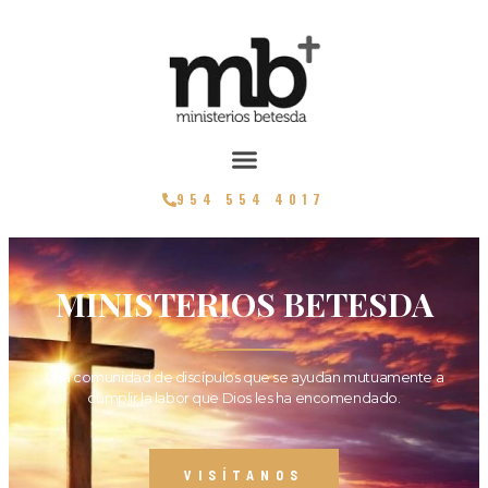
954 554 4017
MINISTERIOS BETESDA
Una comunidad de discípulos que se ayudan mutuamente a
cumplir la labor que Dios les ha encomendado.
VISÍTANOS