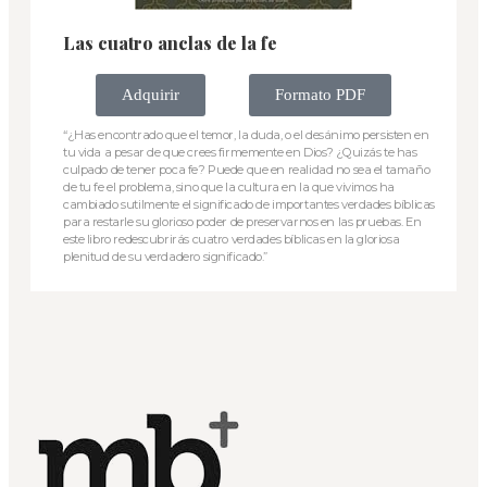
Las cuatro anclas de la fe
Adquirir
Formato PDF
“¿Has encontrado que el temor, la duda, o el desánimo persisten en
tu vida a pesar de que crees firmemente en Dios? ¿Quizás te has
culpado de tener poca fe? Puede que en realidad no sea el tamaño
de tu fe el problema, sino que la cultura en la que vivimos ha
cambiado sutilmente el significado de importantes verdades bíblicas
para restarle su glorioso poder de preservarnos en las pruebas. En
este libro redescubrirás cuatro verdades bíblicas en la gloriosa
plenitud de su verdadero significado.”