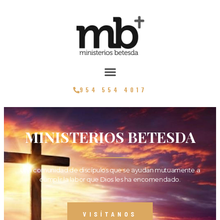
954 554 4017
MINISTERIOS BETESDA
Una comunidad de discípulos que se ayudan mutuamente a
cumplir la labor que Dios les ha encomendado.
VISÍTANOS