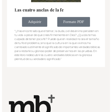
Las cuatro anclas de la fe
Adquirir
Formato PDF
“¿Has encontrado que el temor, la duda, o el desánimo persisten en
tu vida a pesar de que crees firmemente en Dios? ¿Quizás te has
culpado de tener poca fe? Puede que en realidad no sea el tamaño
de tu fe el problema, sino que la cultura en la que vivimos ha
cambiado sutilmente el significado de importantes verdades bíblicas
para restarle su glorioso poder de preservarnos en las pruebas. En
este libro redescubrirás cuatro verdades bíblicas en la gloriosa
plenitud de su verdadero significado.”