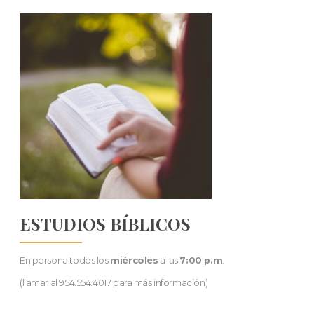
ESTUDIOS BÍBLICOS
En persona todos los
miércoles
a las
7:00 p.m
.
(llamar al 954.554.4017 para más información)