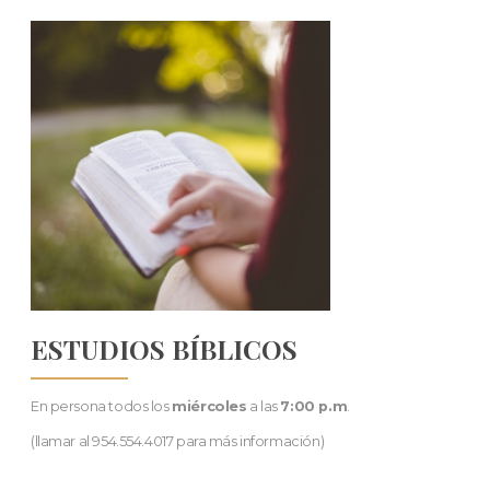
ESTUDIOS BÍBLICOS
En persona todos los
miércoles
a las
7:00 p.m
.
(llamar al 954.554.4017 para más información)