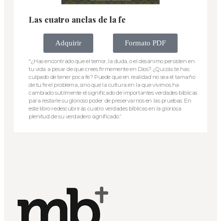
Las cuatro anclas de la fe
Adquirir
Formato PDF
“¿Has encontrado que el temor, la duda, o el desánimo persisten en
tu vida a pesar de que crees firmemente en Dios? ¿Quizás te has
culpado de tener poca fe? Puede que en realidad no sea el tamaño
de tu fe el problema, sino que la cultura en la que vivimos ha
cambiado sutilmente el significado de importantes verdades bíblicas
para restarle su glorioso poder de preservarnos en las pruebas. En
este libro redescubrirás cuatro verdades bíblicas en la gloriosa
plenitud de su verdadero significado.”