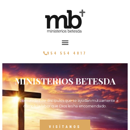
954 554 4017
MINISTERIOS BETESDA
Una comunidad de discípulos que se ayudan mutuamente a
cumplir la labor que Dios les ha encomendado.
VISÍTANOS