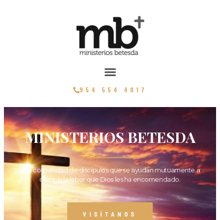
954 554 4017
MINISTERIOS BETESDA
Una comunidad de discípulos que se ayudan mutuamente a
cumplir la labor que Dios les ha encomendado.
VISÍTANOS