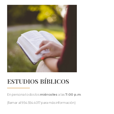
ESTUDIOS BÍBLICOS
En persona todos los
miércoles
a las
7:00 p.m
.
(llamar al 954.554.4017 para más información)