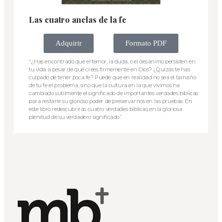
Las cuatro anclas de la fe
Adquirir
Formato PDF
“¿Has encontrado que el temor, la duda, o el desánimo persisten en
tu vida a pesar de que crees firmemente en Dios? ¿Quizás te has
culpado de tener poca fe? Puede que en realidad no sea el tamaño
de tu fe el problema, sino que la cultura en la que vivimos ha
cambiado sutilmente el significado de importantes verdades bíblicas
para restarle su glorioso poder de preservarnos en las pruebas. En
este libro redescubrirás cuatro verdades bíblicas en la gloriosa
plenitud de su verdadero significado.”