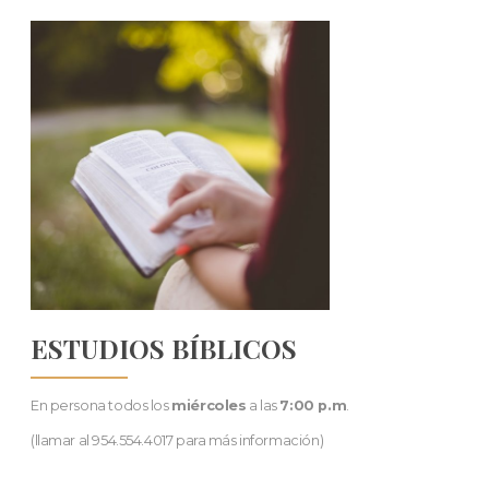
ESTUDIOS BÍBLICOS
En persona todos los
miércoles
a las
7:00 p.m
.
(llamar al 954.554.4017 para más información)