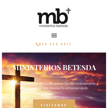
954 554 4017
MINISTERIOS BETESDA
Una comunidad de discípulos que se ayudan mutuamente a
cumplir la labor que Dios les ha encomendado.
VISÍTANOS