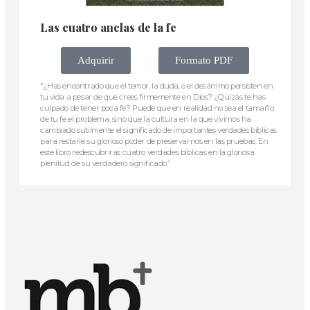
Las cuatro anclas de la fe
Adquirir
Formato PDF
“¿Has encontrado que el temor, la duda, o el desánimo persisten en
tu vida a pesar de que crees firmemente en Dios? ¿Quizás te has
culpado de tener poca fe? Puede que en realidad no sea el tamaño
de tu fe el problema, sino que la cultura en la que vivimos ha
cambiado sutilmente el significado de importantes verdades bíblicas
para restarle su glorioso poder de preservarnos en las pruebas. En
este libro redescubrirás cuatro verdades bíblicas en la gloriosa
plenitud de su verdadero significado.”