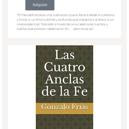
Adquirir
“El Pseudofractal es una ilustración que lo llevará desde lo cotidiano
y trivial, a un final sublime y profundo que impactará al lector a un
nivel existencial. Todo esto a través de una cadena de cuentos y
sueños que parecen repetirse sin fin . . . pero no es así.”