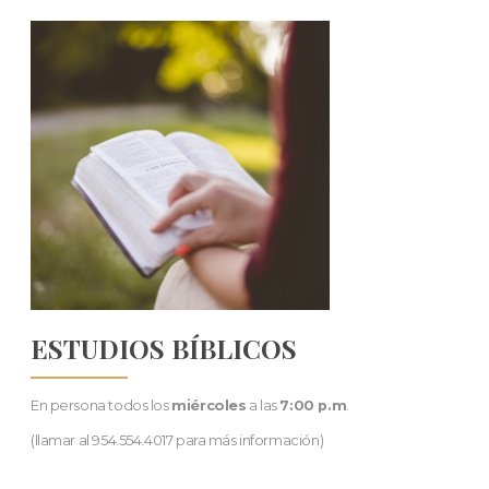
ESTUDIOS BÍBLICOS
En persona todos los
miércoles
a las
7:00 p.m
.
(llamar al 954.554.4017 para más información)