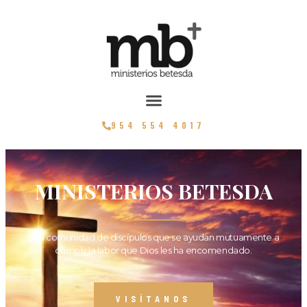
954 554 4017
MINISTERIOS BETESDA
Una comunidad de discípulos que se ayudan mutuamente a
cumplir la labor que Dios les ha encomendado.
VISÍTANOS