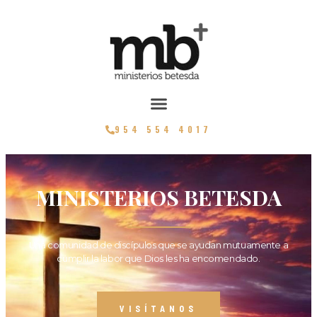
954 554 4017
MINISTERIOS BETESDA
Una comunidad de discípulos que se ayudan mutuamente a
cumplir la labor que Dios les ha encomendado.
VISÍTANOS