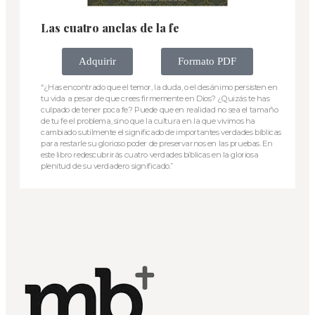
Las cuatro anclas de la fe
Adquirir
Formato PDF
“¿Has encontrado que el temor, la duda, o el desánimo persisten en
tu vida a pesar de que crees firmemente en Dios? ¿Quizás te has
culpado de tener poca fe? Puede que en realidad no sea el tamaño
de tu fe el problema, sino que la cultura en la que vivimos ha
cambiado sutilmente el significado de importantes verdades bíblicas
para restarle su glorioso poder de preservarnos en las pruebas. En
este libro redescubrirás cuatro verdades bíblicas en la gloriosa
plenitud de su verdadero significado.”