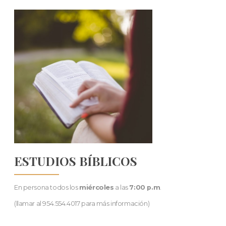
ESTUDIOS BÍBLICOS
En persona todos los
miércoles
a las
7:00 p.m
.
(llamar al 954.554.4017 para más información)