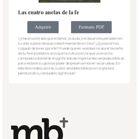
Las cuatro anclas de la fe
Adquirir
Formato PDF
“¿Has encontrado que el temor, la duda, o el desánimo persisten en
tu vida a pesar de que crees firmemente en Dios? ¿Quizás te has
culpado de tener poca fe? Puede que en realidad no sea el tamaño
de tu fe el problema, sino que la cultura en la que vivimos ha
cambiado sutilmente el significado de importantes verdades bíblicas
para restarle su glorioso poder de preservarnos en las pruebas. En
este libro redescubrirás cuatro verdades bíblicas en la gloriosa
plenitud de su verdadero significado.”