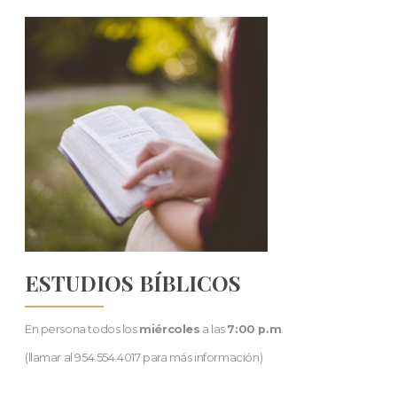
ESTUDIOS BÍBLICOS
En persona todos los
miércoles
a las
7:00 p.m
.
(llamar al 954.554.4017 para más información)