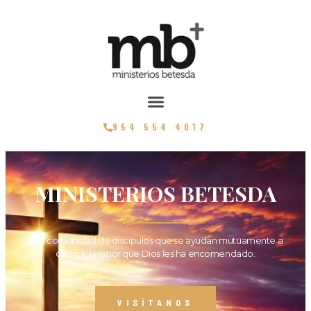
954 554 4017
MINISTERIOS BETESDA
Una comunidad de discípulos que se ayudan mutuamente a
cumplir la labor que Dios les ha encomendado.
VISÍTANOS