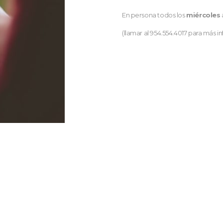
En persona todos los
miércoles
(llamar al 954.554.4017 para más i