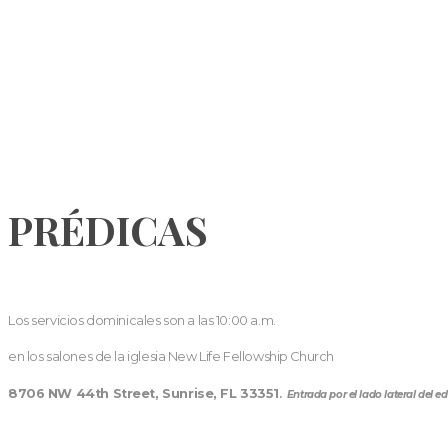
PRÉDICAS
Los servicios dominicales son a las 10:00 a.m.
en los salones de la iglesia New Life Fellowship Church
8706 NW 44th Street, Sunrise, FL 33351
.
Entrada por el lado lateral del edi