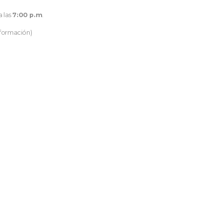
a las
7:00 p.m
.
nformación)