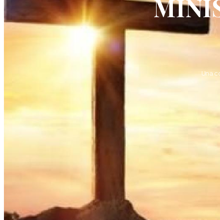
MINI
Una c