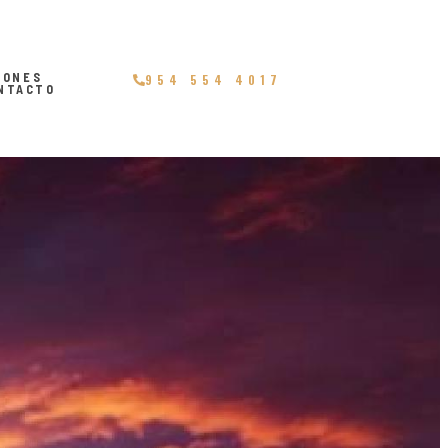
IONES
954 554 4017
NTACTO