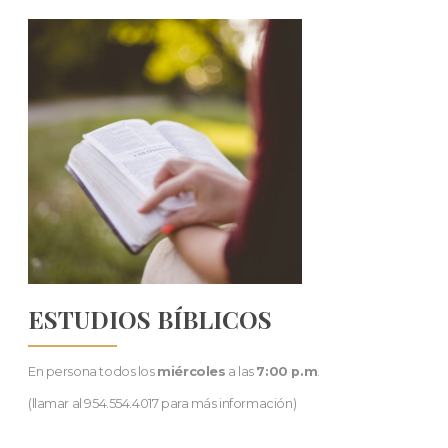
ESTUDIOS BÍBLICOS
En persona todos los
miércoles
a las
7:00 p.m
.
(llamar al 954.554.4017 para más información)