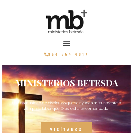
954 554 4017
MINISTERIOS BETESDA
Una comunidad de discípulos que se ayudan mutuamente a
cumplir la labor que Dios les ha encomendado.
VISÍTANOS