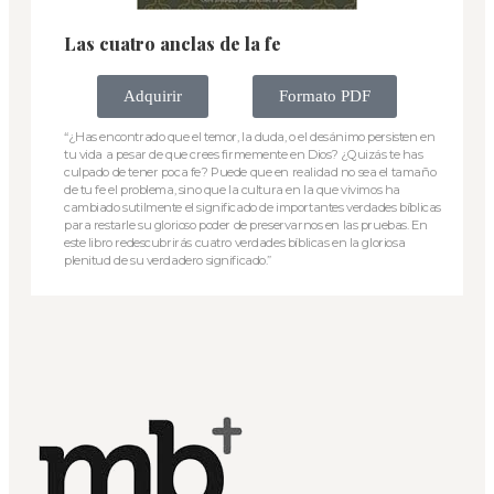
Las cuatro anclas de la fe
Adquirir
Formato PDF
“¿Has encontrado que el temor, la duda, o el desánimo persisten en
tu vida a pesar de que crees firmemente en Dios? ¿Quizás te has
culpado de tener poca fe? Puede que en realidad no sea el tamaño
de tu fe el problema, sino que la cultura en la que vivimos ha
cambiado sutilmente el significado de importantes verdades bíblicas
para restarle su glorioso poder de preservarnos en las pruebas. En
este libro redescubrirás cuatro verdades bíblicas en la gloriosa
plenitud de su verdadero significado.”