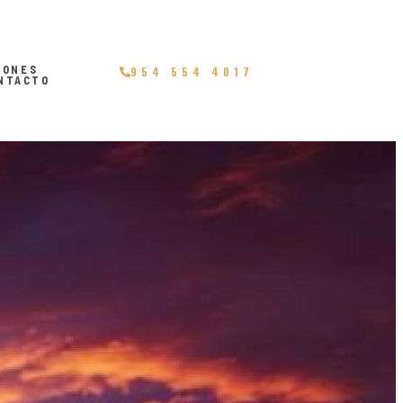
IONES
954 554 4017
NTACTO