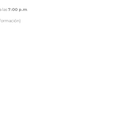
a las
7:00 p.m
.
nformación)