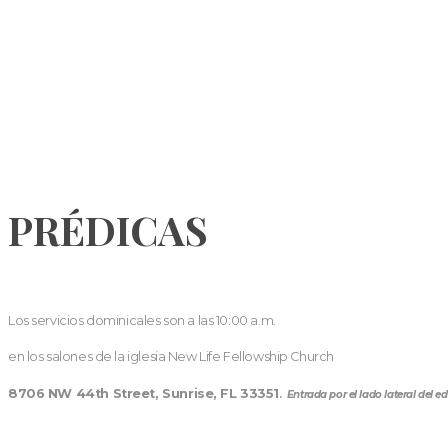
PRÉDICAS
Los servicios dominicales son a las 10:00 a.m.
en los salones de la iglesia New Life Fellowship Church
8706 NW 44th Street, Sunrise, FL 33351
.
Entrada por el lado lateral del edi