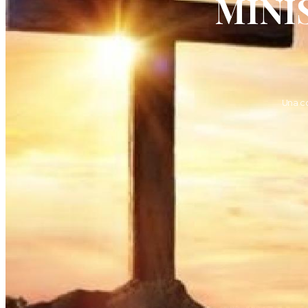
MINI
Una c