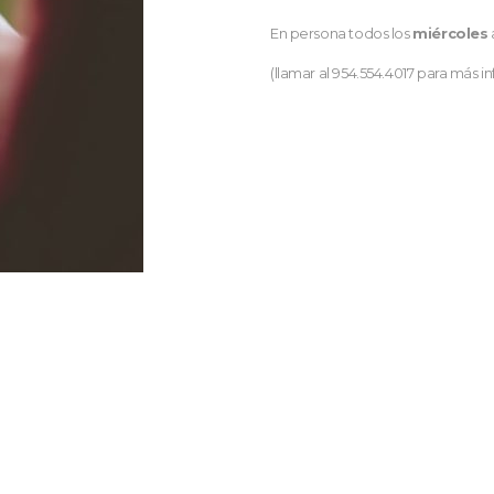
En persona todos los
miércoles
(llamar al 954.554.4017 para más i