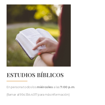
ESTUDIOS BÍBLICOS
En persona todos los
miércoles
a las
7:00 p.m
.
(llamar al 954.554.4017 para más información)