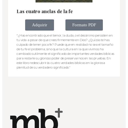
Las cuatro anclas de la fe
Adquirir
Formato PDF
“¿Has encontrado que el temor, la duda, o el desánimo persisten en
tu vida a pesar de que crees firmemente en Dios? ¿Quizás te has
culpado de tener poca fe? Puede que en realidad no sea el tamaño
de tu fe el problema, sino que la cultura en la que vivimos ha
cambiado sutilmente el significado de importantes verdades bíblicas
para restarle su glorioso poder de preservarnos en las pruebas. En
este libro redescubrirás cuatro verdades bíblicas en la gloriosa
plenitud de su verdadero significado.”