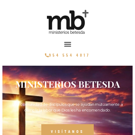
954 554 4017
MINISTERIOS BETESDA
Una comunidad de discípulos que se ayudan mutuamente a
cumplir la labor que Dios les ha encomendado.
VISÍTANOS