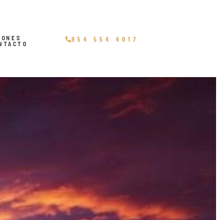
IONES
954 554 4017
NTACTO