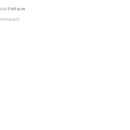
a las
7:00 p.m
.
nformación)