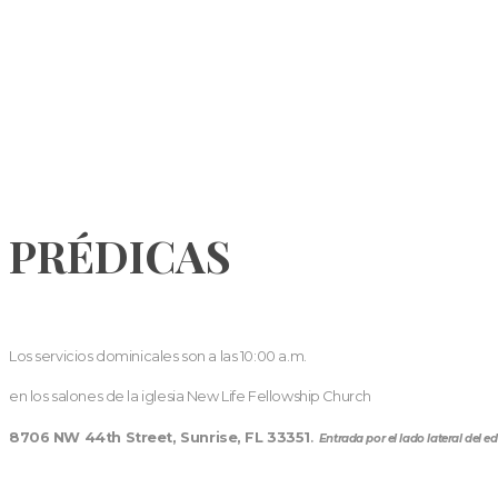
PRÉDICAS
Los servicios dominicales son a las 10:00 a.m.
en los salones de la iglesia New Life Fellowship Church
8706 NW 44th Street, Sunrise, FL 33351
.
Entrada por el lado lateral del edi