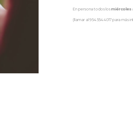
En persona todos los
miércoles
(llamar al 954.554.4017 para más i