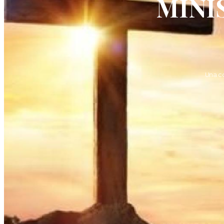
MINI
Una c