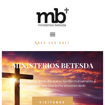
954 554 4017
MINISTERIOS BETESDA
Una comunidad de discípulos que se ayudan mutuamente a
cumplir la labor que Dios les ha encomendado.
VISÍTANOS