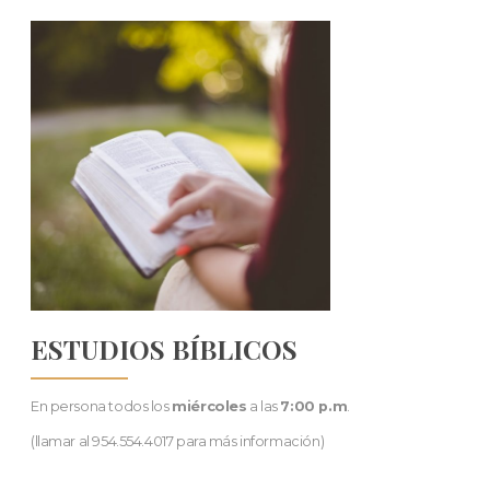
ESTUDIOS BÍBLICOS
En persona todos los
miércoles
a las
7:00 p.m
.
(llamar al 954.554.4017 para más información)