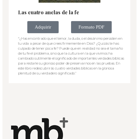
Las cuatro anclas de la fe
Adquirir
Formato PDF
“¿Has encontrado que el temor, la duda, o el desánimo persisten en
tu vida a pesar de que crees firmemente en Dios? ¿Quizás te has
culpado de tener poca fe? Puede que en realidad no sea el tamaño
de tu fe el problema, sino que la cultura en la que vivimos ha
cambiado sutilmente el significado de importantes verdades bíblicas
para restarle su glorioso poder de preservarnos en las pruebas. En
este libro redescubrirás cuatro verdades bíblicas en la gloriosa
plenitud de su verdadero significado.”