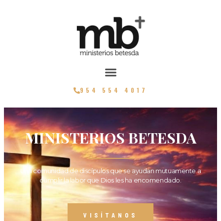
954 554 4017
MINISTERIOS BETESDA
Una comunidad de discípulos que se ayudan mutuamente a
cumplir la labor que Dios les ha encomendado.
VISÍTANOS