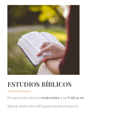
ESTUDIOS BÍBLICOS
En persona todos los
miércoles
a las
7:00 p.m
.
(llamar al 954.554.4017 para más información)