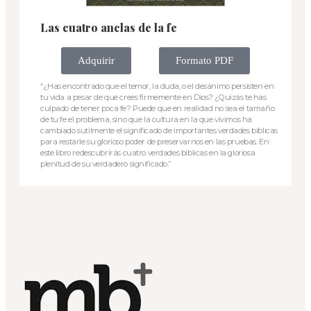
Las cuatro anclas de la fe
Adquirir
Formato PDF
“¿Has encontrado que el temor, la duda, o el desánimo persisten en
tu vida a pesar de que crees firmemente en Dios? ¿Quizás te has
culpado de tener poca fe? Puede que en realidad no sea el tamaño
de tu fe el problema, sino que la cultura en la que vivimos ha
cambiado sutilmente el significado de importantes verdades bíblicas
para restarle su glorioso poder de preservarnos en las pruebas. En
este libro redescubrirás cuatro verdades bíblicas en la gloriosa
plenitud de su verdadero significado.”