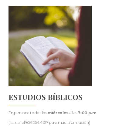
ESTUDIOS BÍBLICOS
En persona todos los
miércoles
a las
7:00 p.m
.
(llamar al 954.554.4017 para más información)