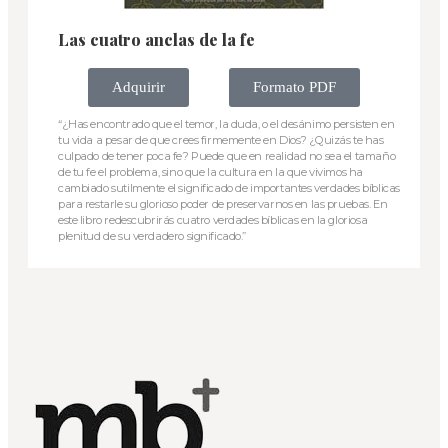
Las cuatro anclas de la fe
Adquirir
Formato PDF
“¿Has encontrado que el temor, la duda, o el desánimo persisten en
tu vida a pesar de que crees firmemente en Dios? ¿Quizás te has
culpado de tener poca fe? Puede que en realidad no sea el tamaño
de tu fe el problema, sino que la cultura en la que vivimos ha
cambiado sutilmente el significado de importantes verdades bíblicas
para restarle su glorioso poder de preservarnos en las pruebas. En
este libro redescubrirás cuatro verdades bíblicas en la gloriosa
plenitud de su verdadero significado.”