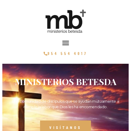
954 554 4017
MINISTERIOS BETESDA
Una comunidad de discípulos que se ayudan mutuamente a
cumplir la labor que Dios les ha encomendado.
VISÍTANOS