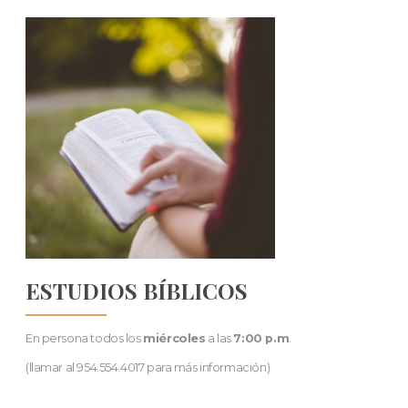
ESTUDIOS BÍBLICOS
En persona todos los
miércoles
a las
7:00 p.m
.
(llamar al 954.554.4017 para más información)