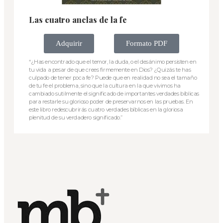
Las cuatro anclas de la fe
Adquirir
Formato PDF
“¿Has encontrado que el temor, la duda, o el desánimo persisten en
tu vida a pesar de que crees firmemente en Dios? ¿Quizás te has
culpado de tener poca fe? Puede que en realidad no sea el tamaño
de tu fe el problema, sino que la cultura en la que vivimos ha
cambiado sutilmente el significado de importantes verdades bíblicas
para restarle su glorioso poder de preservarnos en las pruebas. En
este libro redescubrirás cuatro verdades bíblicas en la gloriosa
plenitud de su verdadero significado.”