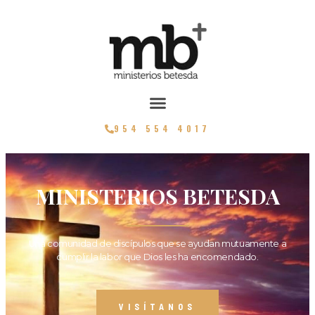
954 554 4017
MINISTERIOS BETESDA
Una comunidad de discípulos que se ayudan mutuamente a
cumplir la labor que Dios les ha encomendado.
VISÍTANOS