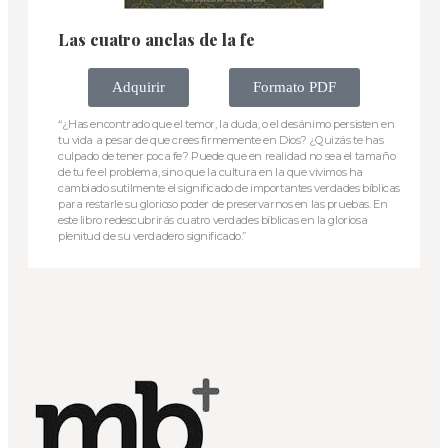
Las cuatro anclas de la fe
Adquirir
Formato PDF
“¿Has encontrado que el temor, la duda, o el desánimo persisten en
tu vida a pesar de que crees firmemente en Dios? ¿Quizás te has
culpado de tener poca fe? Puede que en realidad no sea el tamaño
de tu fe el problema, sino que la cultura en la que vivimos ha
cambiado sutilmente el significado de importantes verdades bíblicas
para restarle su glorioso poder de preservarnos en las pruebas. En
este libro redescubrirás cuatro verdades bíblicas en la gloriosa
plenitud de su verdadero significado.”