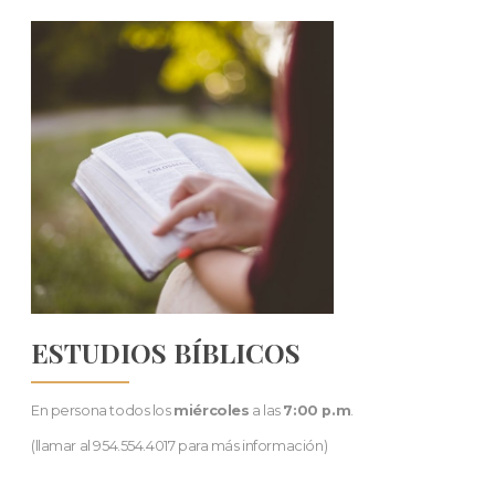
ESTUDIOS BÍBLICOS
En persona todos los
miércoles
a las
7:00 p.m
.
(llamar al 954.554.4017 para más información)