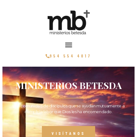
954 554 4017
MINISTERIOS BETESDA
Una comunidad de discípulos que se ayudan mutuamente a
cumplir la labor que Dios les ha encomendado.
VISÍTANOS