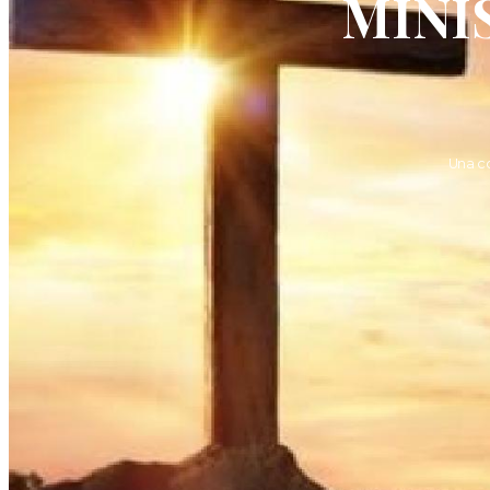
MINI
Una c