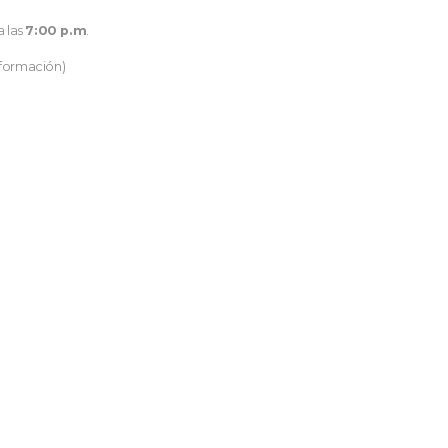
a las
7:00 p.m
.
nformación)