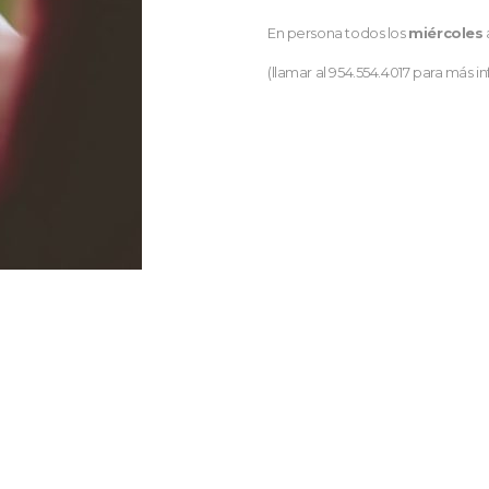
En persona todos los
miércoles
(llamar al 954.554.4017 para más i