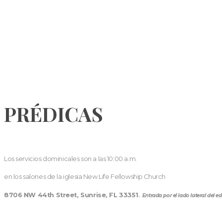
PRÉDICAS
Los servicios dominicales son a las 10:00 a.m.
en los salones de la iglesia New Life Fellowship Church
8706 NW 44th Street, Sunrise, FL 33351
.
Entrada por el lado lateral del edi