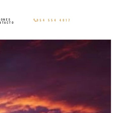
IONES
954 554 4017
NTACTO