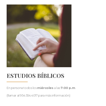
ESTUDIOS BÍBLICOS
En persona todos los
miércoles
a las
7:00 p.m
.
(llamar al 954.554.4017 para más información)