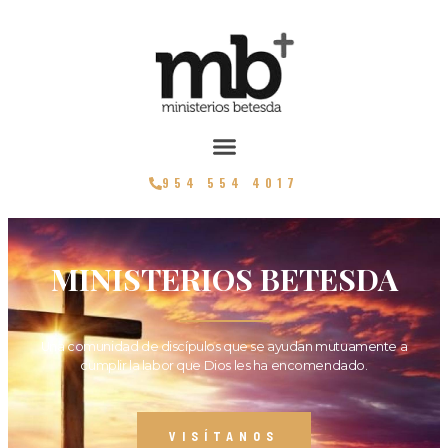
954 554 4017
MINISTERIOS BETESDA
Una comunidad de discípulos que se ayudan mutuamente a
cumplir la labor que Dios les ha encomendado.
VISÍTANOS