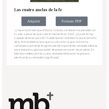
Las cuatro anclas de la fe
Adquirir
Formato PDF
“¿Has encontrado que el temor, la duda, o el desánimo persisten en
tu vida a pesar de que crees firmemente en Dios? ¿Quizás te has
culpado de tener poca fe? Puede que en realidad no sea el tamaño
de tu fe el problema, sino que la cultura en la que vivimos ha
cambiado sutilmente el significado de importantes verdades bíblicas
para restarle su glorioso poder de preservarnos en las pruebas. En
este libro redescubrirás cuatro verdades bíblicas en la gloriosa
plenitud de su verdadero significado.”