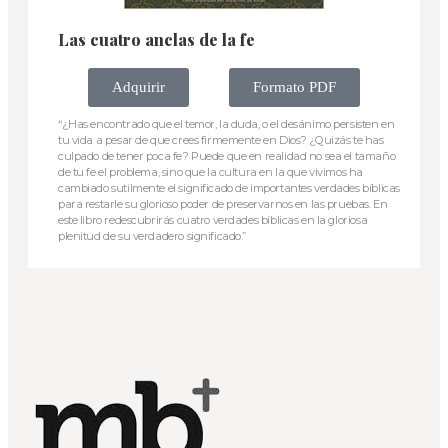
Las cuatro anclas de la fe
Adquirir
Formato PDF
“¿Has encontrado que el temor, la duda, o el desánimo persisten en
tu vida a pesar de que crees firmemente en Dios? ¿Quizás te has
culpado de tener poca fe? Puede que en realidad no sea el tamaño
de tu fe el problema, sino que la cultura en la que vivimos ha
cambiado sutilmente el significado de importantes verdades bíblicas
para restarle su glorioso poder de preservarnos en las pruebas. En
este libro redescubrirás cuatro verdades bíblicas en la gloriosa
plenitud de su verdadero significado.”