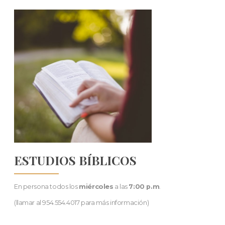
ESTUDIOS BÍBLICOS
En persona todos los
miércoles
a las
7:00 p.m
.
(llamar al 954.554.4017 para más información)