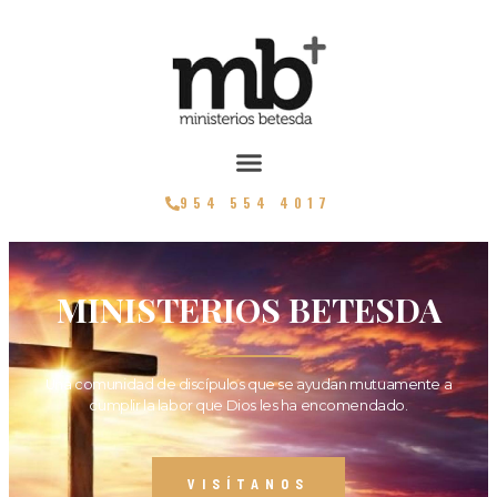
954 554 4017
MINISTERIOS BETESDA
Una comunidad de discípulos que se ayudan mutuamente a
cumplir la labor que Dios les ha encomendado.
VISÍTANOS