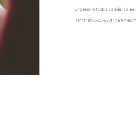
En persona todos los
miércoles
(llamar al 954.554.4017 para más i