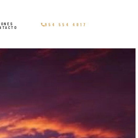
IONES
954 554 4017
NTACTO