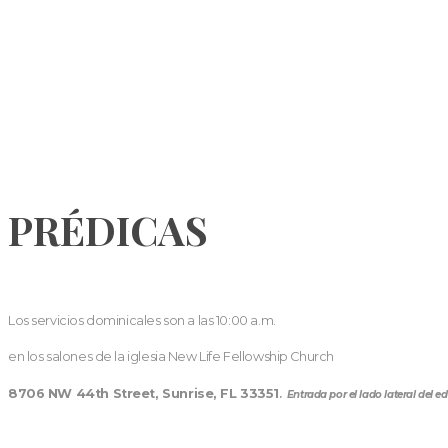
PRÉDICAS
Los servicios dominicales son a las 10:00 a.m.
en los salones de la iglesia New Life Fellowship Church
8706 NW 44th Street, Sunrise, FL 33351
.
Entrada por el lado lateral del edi