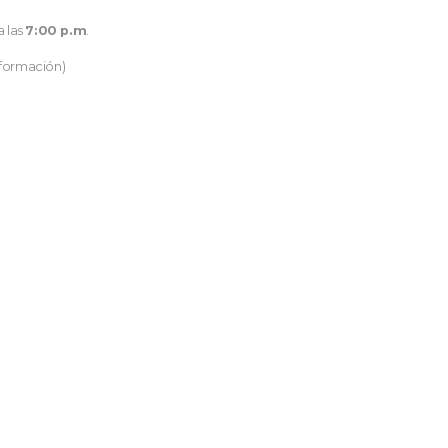
a las
7:00 p.m
.
nformación)