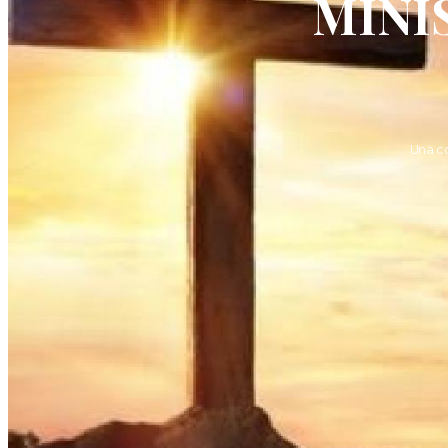
MINI
Una c