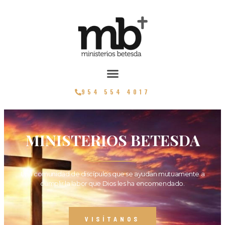
954 554 4017
MINISTERIOS BETESDA
Una comunidad de discípulos que se ayudan mutuamente a
cumplir la labor que Dios les ha encomendado.
VISÍTANOS