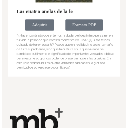
Las cuatro anclas de la fe
Adquirir
Formato PDF
“¿Has encontrado que el temor, la duda, o el desánimo persisten en
tu vida a pesar de que crees firmemente en Dios? ¿Quizás te has
culpado de tener poca fe? Puede que en realidad no sea el tamaño
de tu fe el problema, sino que la cultura en la que vivimos ha
cambiado sutilmente el significado de importantes verdades bíblicas
para restarle su glorioso poder de preservarnos en las pruebas. En
este libro redescubrirás cuatro verdades bíblicas en la gloriosa
plenitud de su verdadero significado.”