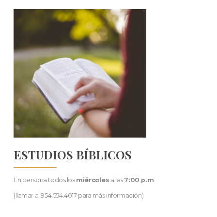
ESTUDIOS BÍBLICOS
En persona todos los
miércoles
a las
7:00 p.m
.
(llamar al 954.554.4017 para más información)