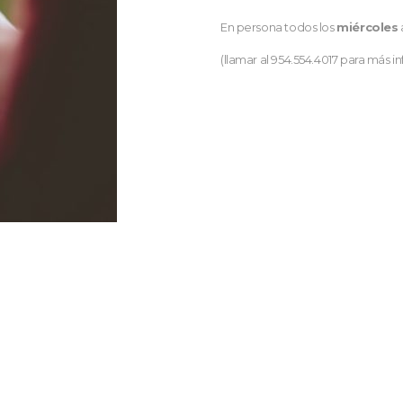
En persona todos los
miércoles
(llamar al 954.554.4017 para más i