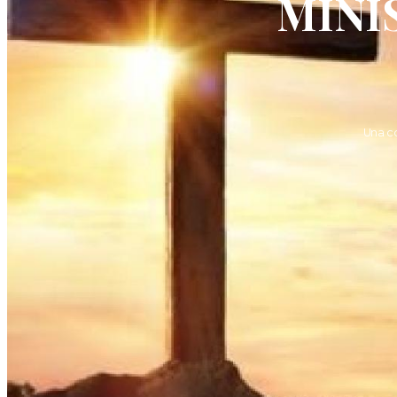
MINI
Una c