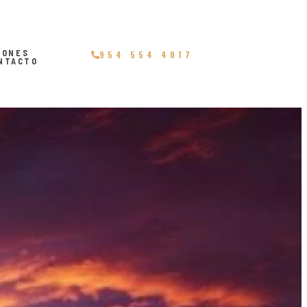
IONES
954 554 4017
NTACTO