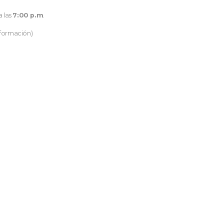
a las
7:00 p.m
.
nformación)