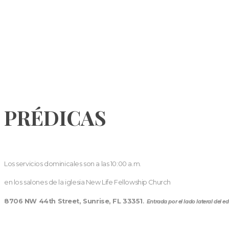
PRÉDICAS
Los servicios dominicales son a las 10:00 a.m.
en los salones de la iglesia New Life Fellowship Church
8706 NW 44th Street, Sunrise, FL 33351
.
Entrada por el lado lateral del edi