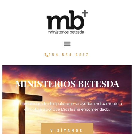
954 554 4017
MINISTERIOS BETESDA
Una comunidad de discípulos que se ayudan mutuamente a
cumplir la labor que Dios les ha encomendado.
VISÍTANOS