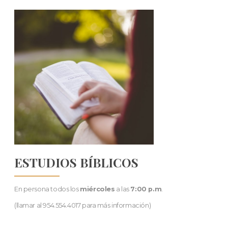
ESTUDIOS BÍBLICOS
En persona todos los
miércoles
a las
7:00 p.m
.
(llamar al 954.554.4017 para más información)