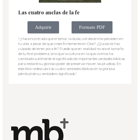
Las cuatro anclas de la fe
Adquirir
Formato PDF
“¿Has encontrado que el temor, la duda, o el desánimo persisten en
tu vida a pesar de que crees firmemente en Dios? ¿Quizás te has
culpado de tener poca fe? Puede que en realidad no sea el tamaño
de tu fe el problema, sino que la cultura en la que vivimos ha
cambiado sutilmente el significado de importantes verdades bíblicas
para restarle su glorioso poder de preservarnos en las pruebas. En
este libro redescubrirás cuatro verdades bíblicas en la gloriosa
plenitud de su verdadero significado.”