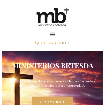
954 554 4017
MINISTERIOS BETESDA
Una comunidad de discípulos que se ayudan mutuamente a
cumplir la labor que Dios les ha encomendado.
VISÍTANOS