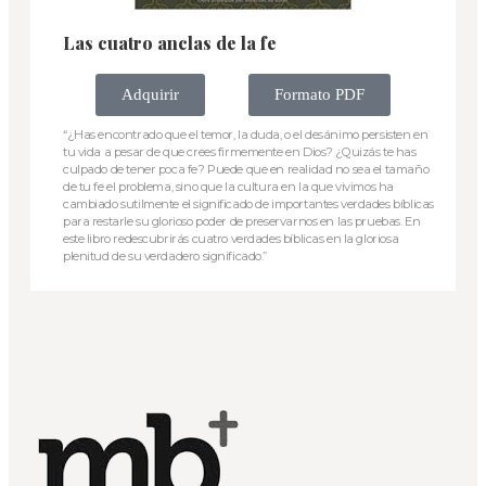
Las cuatro anclas de la fe
Adquirir
Formato PDF
“¿Has encontrado que el temor, la duda, o el desánimo persisten en
tu vida a pesar de que crees firmemente en Dios? ¿Quizás te has
culpado de tener poca fe? Puede que en realidad no sea el tamaño
de tu fe el problema, sino que la cultura en la que vivimos ha
cambiado sutilmente el significado de importantes verdades bíblicas
para restarle su glorioso poder de preservarnos en las pruebas. En
este libro redescubrirás cuatro verdades bíblicas en la gloriosa
plenitud de su verdadero significado.”