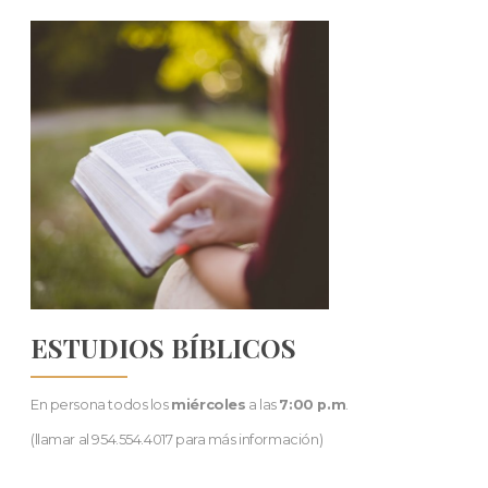
ESTUDIOS BÍBLICOS
En persona todos los
miércoles
a las
7:00 p.m
.
(llamar al 954.554.4017 para más información)