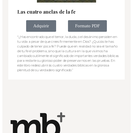
Las cuatro anclas de la fe
Adquirir
Formato PDF
“¿Has encontrado que el temor, la duda, o el desánimo persisten en
tu vida a pesar de que crees firmemente en Dios? ¿Quizás te has
culpado de tener poca fe? Puede que en realidad no sea el tamaño
de tu fe el problema, sino que la cultura en la que vivimos ha
cambiado sutilmente el significado de importantes verdades bíblicas
para restarle su glorioso poder de preservarnos en las pruebas. En
este libro redescubrirás cuatro verdades bíblicas en la gloriosa
plenitud de su verdadero significado.”