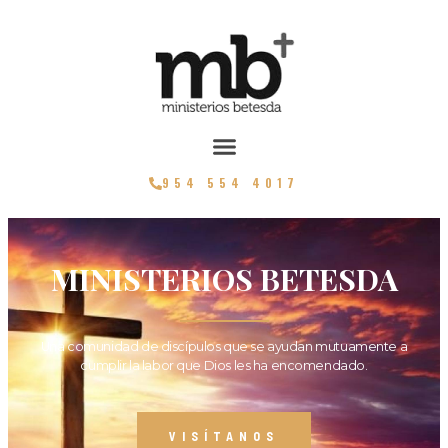
954 554 4017
MINISTERIOS BETESDA
Una comunidad de discípulos que se ayudan mutuamente a
cumplir la labor que Dios les ha encomendado.
VISÍTANOS