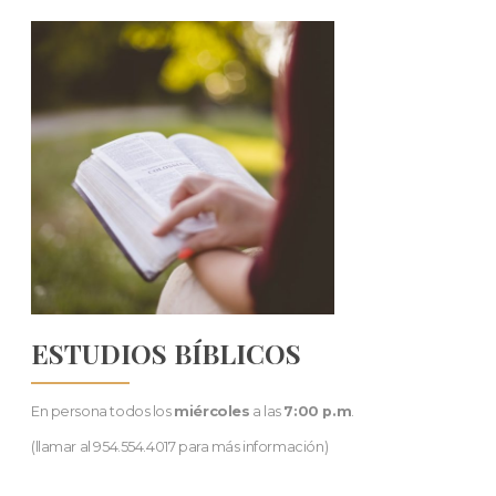
ESTUDIOS BÍBLICOS
En persona todos los
miércoles
a las
7:00 p.m
.
(llamar al 954.554.4017 para más información)