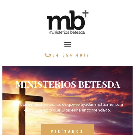
954 554 4017
MINISTERIOS BETESDA
Una comunidad de discípulos que se ayudan mutuamente a
cumplir la labor que Dios les ha encomendado.
VISÍTANOS