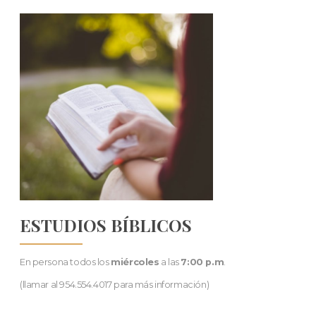
ESTUDIOS BÍBLICOS
En persona todos los
miércoles
a las
7:00 p.m
.
(llamar al 954.554.4017 para más información)