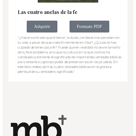
Las cuatro anclas de la fe
Adquirir
Formato PDF
“¿Has encontrado que el temor, la duda, o el desánimo persisten en
tu vida a pesar de que crees firmemente en Dios? ¿Quizás te has
culpado de tener poca fe? Puede que en realidad no sea el tamaño
de tu fe el problema, sino que la cultura en la que vivimos ha
cambiado sutilmente el significado de importantes verdades bíblicas
para restarle su glorioso poder de preservarnos en las pruebas. En
este libro redescubrirás cuatro verdades bíblicas en la gloriosa
plenitud de su verdadero significado.”