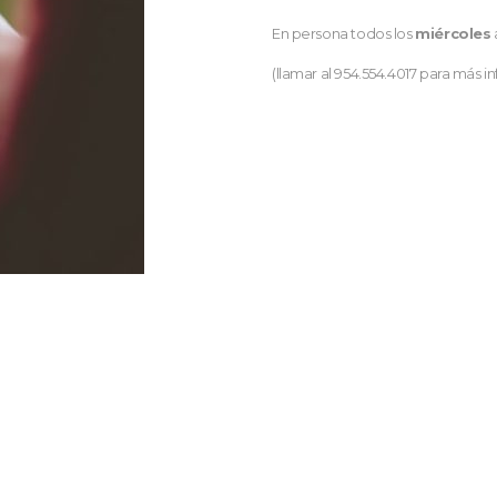
En persona todos los
miércoles
(llamar al 954.554.4017 para más i