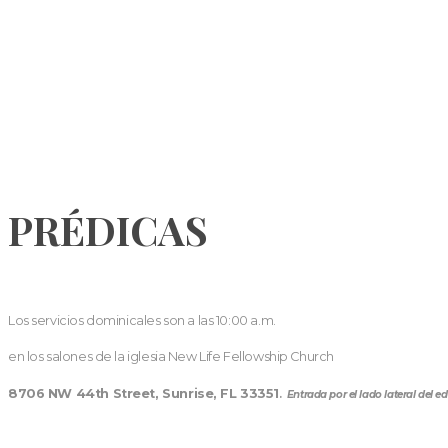
PRÉDICAS
Los servicios dominicales son a las 10:00 a.m.
en los salones de la iglesia New Life Fellowship Church
8706 NW 44th Street, Sunrise, FL 33351
.
Entrada por el lado lateral del edi