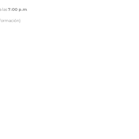
a las
7:00 p.m
.
nformación)