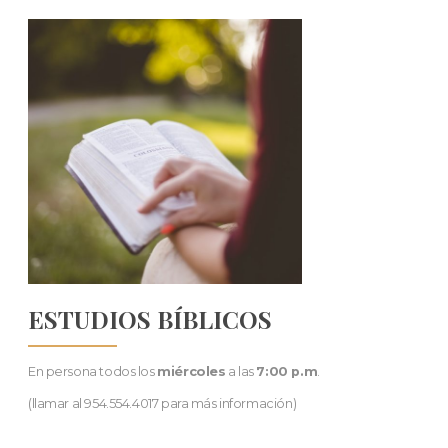
ESTUDIOS BÍBLICOS
En persona todos los
miércoles
a las
7:00 p.m
.
(llamar al 954.554.4017 para más información)