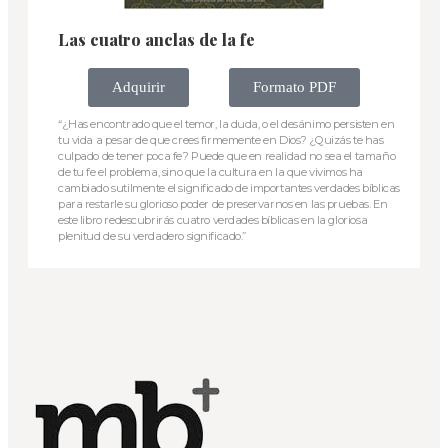
Las cuatro anclas de la fe
Adquirir
Formato PDF
“¿Has encontrado que el temor, la duda, o el desánimo persisten en
tu vida a pesar de que crees firmemente en Dios? ¿Quizás te has
culpado de tener poca fe? Puede que en realidad no sea el tamaño
de tu fe el problema, sino que la cultura en la que vivimos ha
cambiado sutilmente el significado de importantes verdades bíblicas
para restarle su glorioso poder de preservarnos en las pruebas. En
este libro redescubrirás cuatro verdades bíblicas en la gloriosa
plenitud de su verdadero significado.”