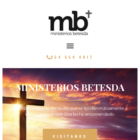
954 554 4017
MINISTERIOS BETESDA
Una comunidad de discípulos que se ayudan mutuamente a
cumplir la labor que Dios les ha encomendado.
VISÍTANOS