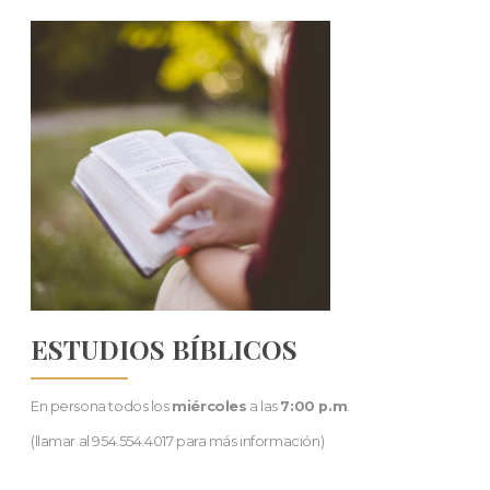
ESTUDIOS BÍBLICOS
En persona todos los
miércoles
a las
7:00 p.m
.
(llamar al 954.554.4017 para más información)