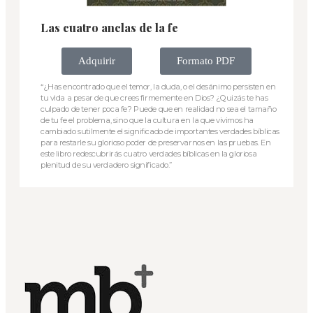
Las cuatro anclas de la fe
Adquirir
Formato PDF
“¿Has encontrado que el temor, la duda, o el desánimo persisten en
tu vida a pesar de que crees firmemente en Dios? ¿Quizás te has
culpado de tener poca fe? Puede que en realidad no sea el tamaño
de tu fe el problema, sino que la cultura en la que vivimos ha
cambiado sutilmente el significado de importantes verdades bíblicas
para restarle su glorioso poder de preservarnos en las pruebas. En
este libro redescubrirás cuatro verdades bíblicas en la gloriosa
plenitud de su verdadero significado.”