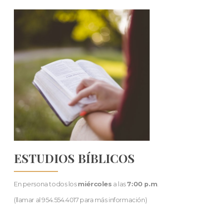
ESTUDIOS BÍBLICOS
En persona todos los
miércoles
a las
7:00 p.m
.
(llamar al 954.554.4017 para más información)