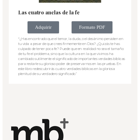
Las cuatro anclas de la fe
Adquirir
Formato PDF
“¿Has encontrado que el temor, la duda, o el desánimo persisten en
tu vida a pesar de que crees firmemente en Dios? ¿Quizás te has
culpado de tener poca fe? Puede que en realidad no sea el tamaño
de tu fe el problema, sino que la cultura en la que vivimos ha
cambiado sutilmente el significado de importantes verdades bíblicas
para restarle su glorioso poder de preservarnos en las pruebas. En
este libro redescubrirás cuatro verdades bíblicas en la gloriosa
plenitud de su verdadero significado.”