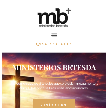
954 554 4017
MINISTERIOS BETESDA
Una comunidad de discípulos que se ayudan mutuamente a
cumplir la labor que Dios les ha encomendado.
VISÍTANOS