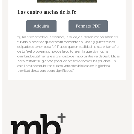
Las cuatro anclas de la fe
Adquirir
Formato PDF
“¿Has encontrado que el temor, la duda, o el desánimo persisten en
tu vida a pesar de que crees firmemente en Dios? ¿Quizás te has
culpado de tener poca fe? Puede que en realidad no sea el tamaño
de tu fe el problema, sino que la cultura en la que vivimos ha
cambiado sutilmente el significado de importantes verdades bíblicas
para restarle su glorioso poder de preservarnos en las pruebas. En
este libro redescubrirás cuatro verdades bíblicas en la gloriosa
plenitud de su verdadero significado.”