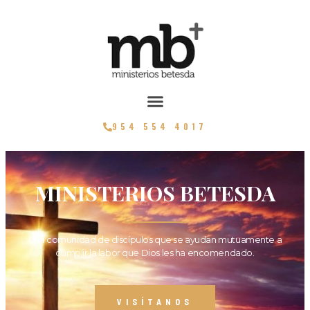
954 554 4017
MINISTERIOS BETESDA
Una comunidad de discípulos que se ayudan mutuamente a
cumplir la labor que Dios les ha encomendado.
VISÍTANOS