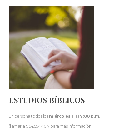
ESTUDIOS BÍBLICOS
En persona todos los
miércoles
a las
7:00 p.m
.
(llamar al 954.554.4017 para más información)