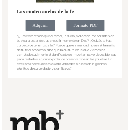
Las cuatro anclas de la fe
Adquirir
Formato PDF
“¿Has encontrado que el temor, la duda, o el desánimo persisten en
tu vida a pesar de que crees firmemente en Dios? ¿Quizás te has
culpado de tener poca fe? Puede que en realidad no sea el tamaño
de tu fe el problema, sino que la cultura en la que vivimos ha
cambiado sutilmente el significado de importantes verdades bíblicas
para restarle su glorioso poder de preservarnos en las pruebas. En
este libro redescubrirás cuatro verdades bíblicas en la gloriosa
plenitud de su verdadero significado.”