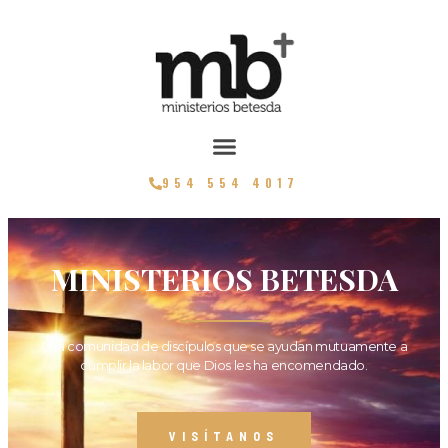
954 554 4017
MINISTERIOS BETESDA
Una comunidad de discípulos que se ayudan mutuamente a
cumplir la labor que Dios les ha encomendado.
VISÍTANOS