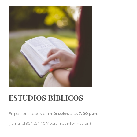
ESTUDIOS BÍBLICOS
En persona todos los
miércoles
a las
7:00 p.m
.
(llamar al 954.554.4017 para más información)