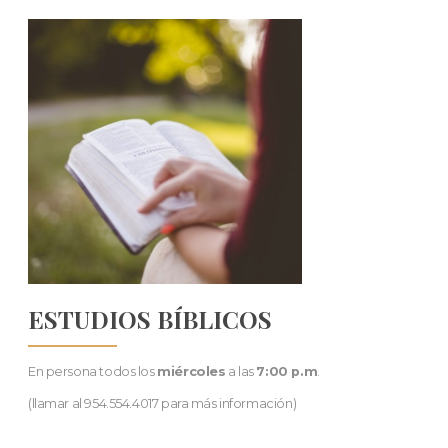
ESTUDIOS BÍBLICOS
En persona todos los
miércoles
a las
7:00 p.m
.
(llamar al 954.554.4017 para más información)