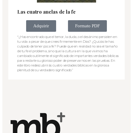
Las cuatro anclas de la fe
Adquirir
Formato PDF
“¿Has encontrado que el temor, la duda, o el desánimo persisten en
tu vida a pesar de que crees firmemente en Dios? ¿Quizás te has
culpado de tener poca fe? Puede que en realidad no sea el tamaño
de tu fe el problema, sino que la cultura en la que vivimos ha
cambiado sutilmente el significado de importantes verdades bíblicas
para restarle su glorioso poder de preservarnos en las pruebas. En
este libro redescubrirás cuatro verdades bíblicas en la gloriosa
plenitud de su verdadero significado.”