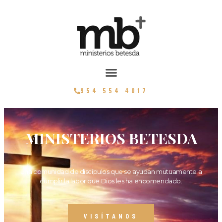
954 554 4017
MINISTERIOS BETESDA
Una comunidad de discípulos que se ayudan mutuamente a
cumplir la labor que Dios les ha encomendado.
VISÍTANOS