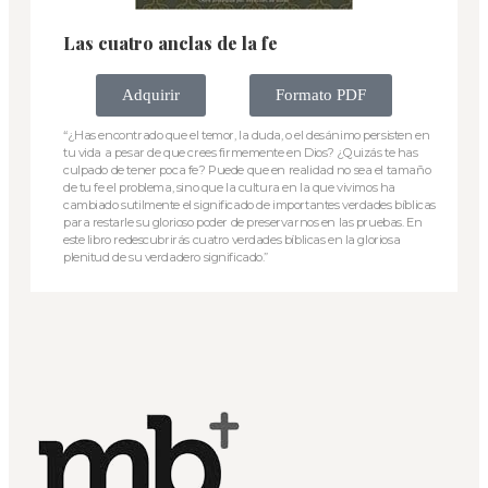
Las cuatro anclas de la fe
Adquirir
Formato PDF
“¿Has encontrado que el temor, la duda, o el desánimo persisten en
tu vida a pesar de que crees firmemente en Dios? ¿Quizás te has
culpado de tener poca fe? Puede que en realidad no sea el tamaño
de tu fe el problema, sino que la cultura en la que vivimos ha
cambiado sutilmente el significado de importantes verdades bíblicas
para restarle su glorioso poder de preservarnos en las pruebas. En
este libro redescubrirás cuatro verdades bíblicas en la gloriosa
plenitud de su verdadero significado.”