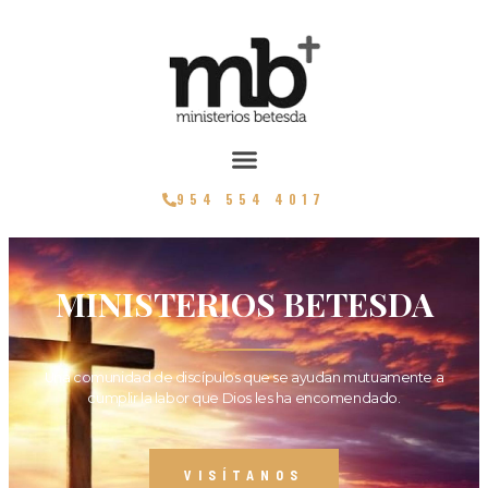
954 554 4017
MINISTERIOS BETESDA
Una comunidad de discípulos que se ayudan mutuamente a
cumplir la labor que Dios les ha encomendado.
VISÍTANOS