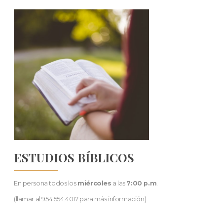
ESTUDIOS BÍBLICOS
En persona todos los
miércoles
a las
7:00 p.m
.
(llamar al 954.554.4017 para más información)