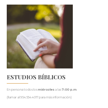
ESTUDIOS BÍBLICOS
En persona todos los
miércoles
a las
7:00 p.m
.
(llamar al 954.554.4017 para más información)