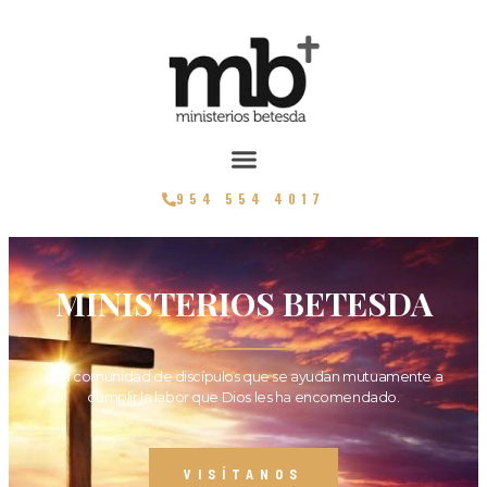
954 554 4017
MINISTERIOS BETESDA
Una comunidad de discípulos que se ayudan mutuamente a
cumplir la labor que Dios les ha encomendado.
VISÍTANOS