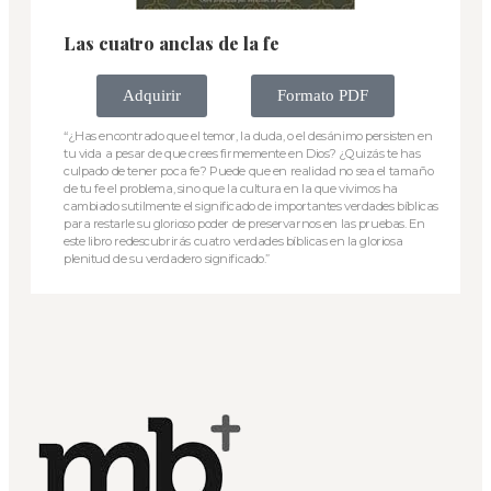
Las cuatro anclas de la fe
Adquirir
Formato PDF
“¿Has encontrado que el temor, la duda, o el desánimo persisten en
tu vida a pesar de que crees firmemente en Dios? ¿Quizás te has
culpado de tener poca fe? Puede que en realidad no sea el tamaño
de tu fe el problema, sino que la cultura en la que vivimos ha
cambiado sutilmente el significado de importantes verdades bíblicas
para restarle su glorioso poder de preservarnos en las pruebas. En
este libro redescubrirás cuatro verdades bíblicas en la gloriosa
plenitud de su verdadero significado.”