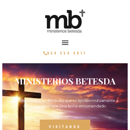
954 554 4017
MINISTERIOS BETESDA
Una comunidad de discípulos que se ayudan mutuamente a
cumplir la labor que Dios les ha encomendado.
VISÍTANOS