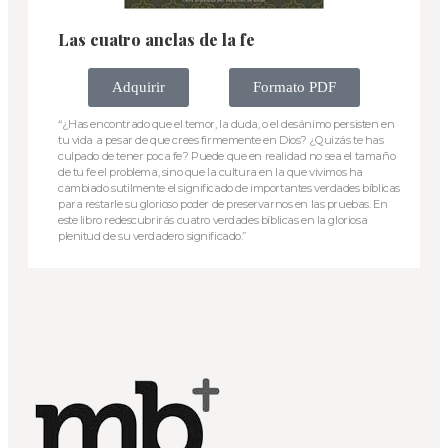
Las cuatro anclas de la fe
Adquirir
Formato PDF
“¿Has encontrado que el temor, la duda, o el desánimo persisten en
tu vida a pesar de que crees firmemente en Dios? ¿Quizás te has
culpado de tener poca fe? Puede que en realidad no sea el tamaño
de tu fe el problema, sino que la cultura en la que vivimos ha
cambiado sutilmente el significado de importantes verdades bíblicas
para restarle su glorioso poder de preservarnos en las pruebas. En
este libro redescubrirás cuatro verdades bíblicas en la gloriosa
plenitud de su verdadero significado.”