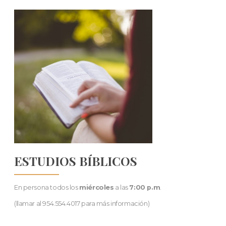
ESTUDIOS BÍBLICOS
En persona todos los
miércoles
a las
7:00 p.m
.
(llamar al 954.554.4017 para más información)