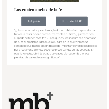
Las cuatro anclas de la fe
Adquirir
Formato PDF
“¿Has encontrado que el temor, la duda, o el desánimo persisten en
tu vida a pesar de que crees firmemente en Dios? ¿Quizás te has
culpado de tener poca fe? Puede que en realidad no sea el tamaño
de tu fe el problema, sino que la cultura en la que vivimos ha
cambiado sutilmente el significado de importantes verdades bíblicas
para restarle su glorioso poder de preservarnos en las pruebas. En
este libro redescubrirás cuatro verdades bíblicas en la gloriosa
plenitud de su verdadero significado.”