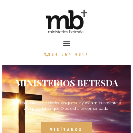
954 554 4017
MINISTERIOS BETESDA
Una comunidad de discípulos que se ayudan mutuamente a
cumplir la labor que Dios les ha encomendado.
VISÍTANOS