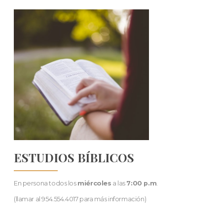
ESTUDIOS BÍBLICOS
En persona todos los
miércoles
a las
7:00 p.m
.
(llamar al 954.554.4017 para más información)