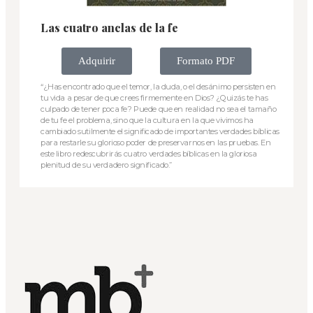
Las cuatro anclas de la fe
Adquirir
Formato PDF
“¿Has encontrado que el temor, la duda, o el desánimo persisten en
tu vida a pesar de que crees firmemente en Dios? ¿Quizás te has
culpado de tener poca fe? Puede que en realidad no sea el tamaño
de tu fe el problema, sino que la cultura en la que vivimos ha
cambiado sutilmente el significado de importantes verdades bíblicas
para restarle su glorioso poder de preservarnos en las pruebas. En
este libro redescubrirás cuatro verdades bíblicas en la gloriosa
plenitud de su verdadero significado.”