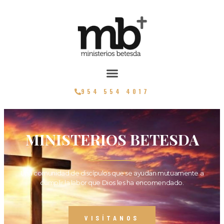
954 554 4017
MINISTERIOS BETESDA
Una comunidad de discípulos que se ayudan mutuamente a
cumplir la labor que Dios les ha encomendado.
VISÍTANOS