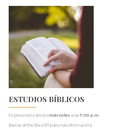
ESTUDIOS BÍBLICOS
En persona todos los
miércoles
a las
7:00 p.m
.
(llamar al 954.554.4017 para más información)