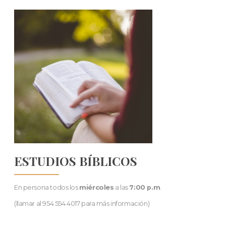
ESTUDIOS BÍBLICOS
En persona todos los
miércoles
a las
7:00 p.m
.
(llamar al 954.554.4017 para más información)