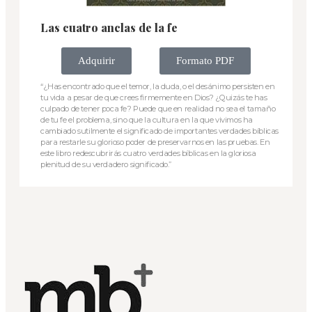
Las cuatro anclas de la fe
Adquirir
Formato PDF
“¿Has encontrado que el temor, la duda, o el desánimo persisten en
tu vida a pesar de que crees firmemente en Dios? ¿Quizás te has
culpado de tener poca fe? Puede que en realidad no sea el tamaño
de tu fe el problema, sino que la cultura en la que vivimos ha
cambiado sutilmente el significado de importantes verdades bíblicas
para restarle su glorioso poder de preservarnos en las pruebas. En
este libro redescubrirás cuatro verdades bíblicas en la gloriosa
plenitud de su verdadero significado.”