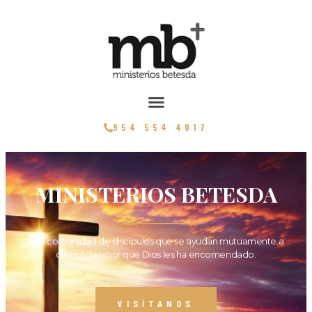
954 554 4017
MINISTERIOS BETESDA
Una comunidad de discípulos que se ayudan mutuamente a
cumplir la labor que Dios les ha encomendado.
VISÍTANOS