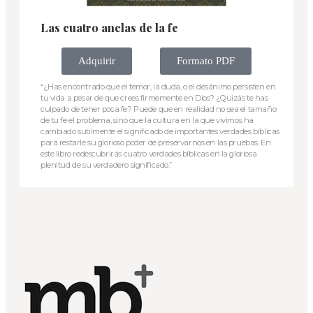
Las cuatro anclas de la fe
Adquirir
Formato PDF
“¿Has encontrado que el temor, la duda, o el desánimo persisten en
tu vida a pesar de que crees firmemente en Dios? ¿Quizás te has
culpado de tener poca fe? Puede que en realidad no sea el tamaño
de tu fe el problema, sino que la cultura en la que vivimos ha
cambiado sutilmente el significado de importantes verdades bíblicas
para restarle su glorioso poder de preservarnos en las pruebas. En
este libro redescubrirás cuatro verdades bíblicas en la gloriosa
plenitud de su verdadero significado.”