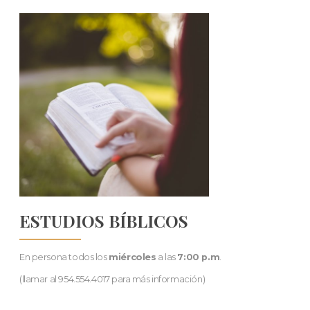
ESTUDIOS BÍBLICOS
En persona todos los
miércoles
a las
7:00 p.m
.
(llamar al 954.554.4017 para más información)