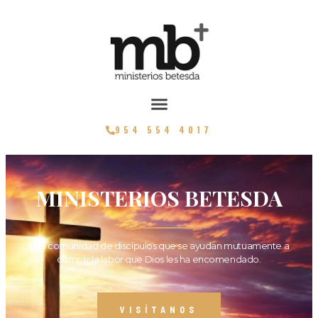
954 554 4017
MINISTERIOS BETESDA
Una comunidad de discípulos que se ayudan mutuamente a
cumplir la labor que Dios les ha encomendado.
VISÍTANOS