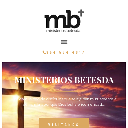
954 554 4017
MINISTERIOS BETESDA
Una comunidad de discípulos que se ayudan mutuamente a
cumplir la labor que Dios les ha encomendado.
VISÍTANOS