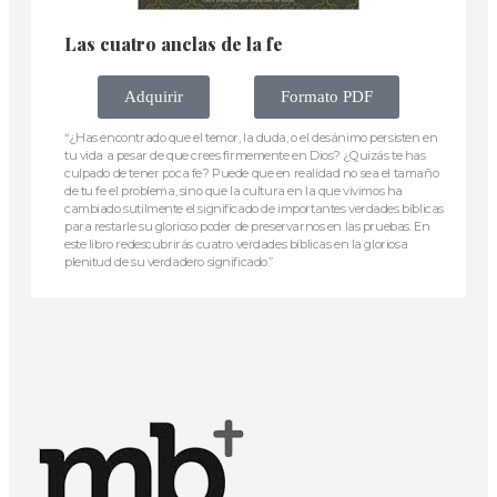
Las cuatro anclas de la fe
Adquirir
Formato PDF
“¿Has encontrado que el temor, la duda, o el desánimo persisten en
tu vida a pesar de que crees firmemente en Dios? ¿Quizás te has
culpado de tener poca fe? Puede que en realidad no sea el tamaño
de tu fe el problema, sino que la cultura en la que vivimos ha
cambiado sutilmente el significado de importantes verdades bíblicas
para restarle su glorioso poder de preservarnos en las pruebas. En
este libro redescubrirás cuatro verdades bíblicas en la gloriosa
plenitud de su verdadero significado.”