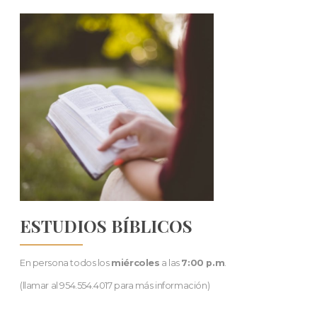
ESTUDIOS BÍBLICOS
En persona todos los
miércoles
a las
7:00 p.m
.
(llamar al 954.554.4017 para más información)