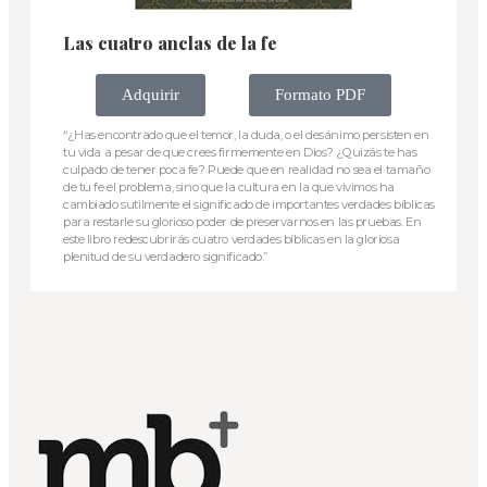
Las cuatro anclas de la fe
Adquirir
Formato PDF
“¿Has encontrado que el temor, la duda, o el desánimo persisten en
tu vida a pesar de que crees firmemente en Dios? ¿Quizás te has
culpado de tener poca fe? Puede que en realidad no sea el tamaño
de tu fe el problema, sino que la cultura en la que vivimos ha
cambiado sutilmente el significado de importantes verdades bíblicas
para restarle su glorioso poder de preservarnos en las pruebas. En
este libro redescubrirás cuatro verdades bíblicas en la gloriosa
plenitud de su verdadero significado.”