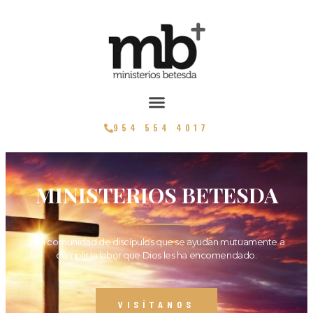
954 554 4017
MINISTERIOS BETESDA
Una comunidad de discípulos que se ayudan mutuamente a
cumplir la labor que Dios les ha encomendado.
VISÍTANOS