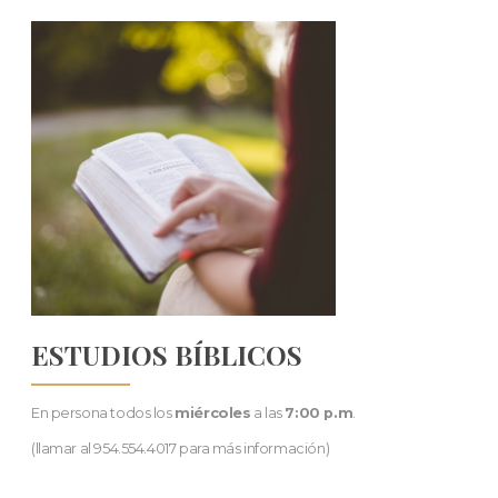
ESTUDIOS BÍBLICOS
En persona todos los
miércoles
a las
7:00 p.m
.
(llamar al 954.554.4017 para más información)